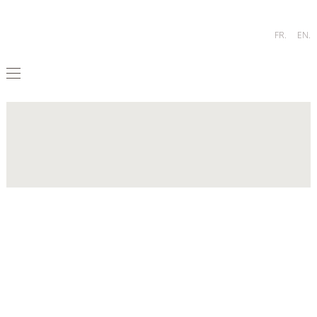
FR.
EN.
août
20,
2017
SALON
MAISON
&
OBJET
À
PARIS
DU
19
AU
23
JANVIER
2018.